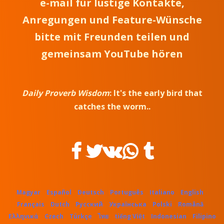
e-mail
für lustige Kontakte,
Anregungen und Feature-Wünsche
bitte mit Freunden teilen und
gemeinsam YouTube hören
Daily Proverb Wisdom
:
It's the early bird that
catches the worm.
.
Magyar
Español
Deutsch
Português
Italiano
English
Français
Dutch
Русский
Українська
Polski
Română
Ελληνικά
Czech
Türkçe
ไทย
tiếng Việt
Indonesian
Filipino