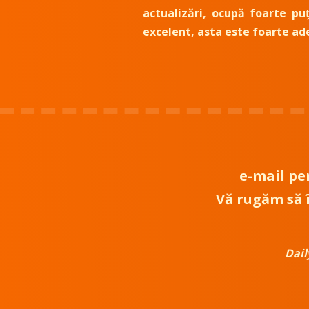
actualizări, ocupă foarte pu
excelent, asta este foarte ad
e-mail
pen
Vă rugăm să î
Dail