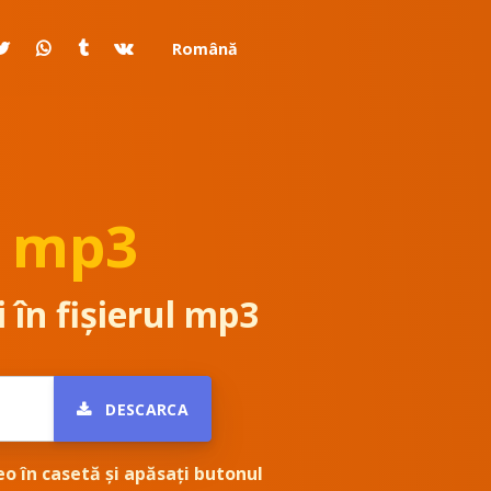
Română
n mp3
 în fișierul mp3
DESCARCA
eo în casetă și apăsați butonul