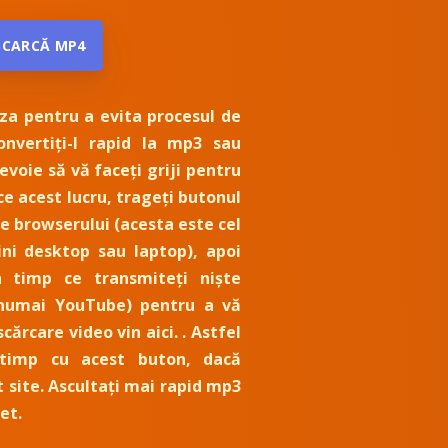
SCARCĂ MP4
iza pentru a evita procesul de
convertiți-l rapid la mp3 sau
evoie să vă faceți griji pentru
e acest lucru, trageți butonul
e browserului (acesta este cel
ni desktop sau laptop), apoi
n timp ce transmiteți niște
 numai YouTube) pentru a vă
scărcare video vin aici. . Astfel
 timp cu acest buton, dacă
t site. Ascultați mai rapid mp3
et.