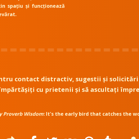
țin spațiu și funcționează
evărat.
tru contact distractiv, sugestii și solicitări
mpărtășiți cu prietenii și să ascultați îm
y Proverb Wisdom
:
It's the early bird that catches the w