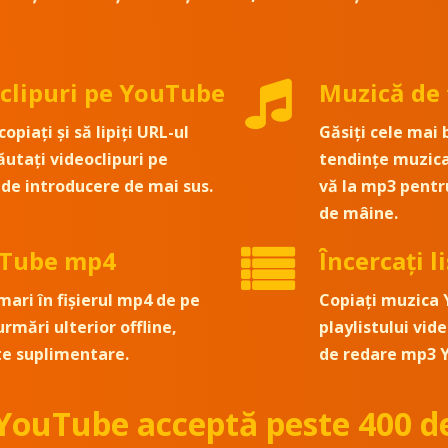
oclipuri pe YouTube
Muzică de
opiați și să lipiți URL-ul
Găsiți cele mai 
ăutați videoclipuri pe
tendințe muzica
de introducere de mai sus.
vă la mp3 pentru
de mâine.
uTube mp4
Încercați 
 mari în fișierul mp4 de pe
Copiați muzica 
urmări ulterior offline,
playlistului vide
te suplimentare.
de redare mp3 
 YouTube acceptă peste 400 de