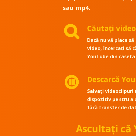
sau mp4.
Căutați vide
Dacă nu vă place să c
video, încercați să c
YouTube din caseta 
Descarcă Yo
Salvați videoclipuri
dispozitiv pentru a 
fără transfer de da
Ascultați că