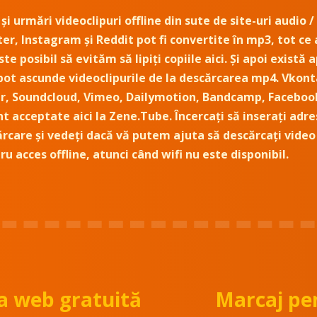
i urmări videoclipuri offline din sute de site-uri audio / 
er, Instagram și Reddit pot fi convertite în mp3, tot ce
ste posibil să evităm să lipiți copiile aici. Și apoi există
i pot ascunde videoclipurile de la descărcarea mp4. Vkon
r, Soundcloud, Vimeo, Dailymotion, Bandcamp, Facebook
nt acceptate aici la Zene.Tube. Încercați să inserați adr
rcare și vedeți dacă vă putem ajuta să descărcați video o
ru acces offline, atunci când wifi nu este disponibil.
ia web gratuită
Marcaj pe