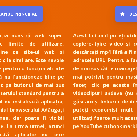
RANUL PRINCIPAL
DE
ația noastră web super-
Acest buton îl puteți util
e limite de utilizare,
copiere-lipire video și 
ine ca site-ul web și
descărcați mp4 fără a fi n
icile similare. Este nevoie
adresele URL. Pentru a fac
 pentru o funcționalitate
de mai sus către marcajel
să nu funcționeze bine pe
mai potrivit pentru mași
clic pe butonul de mai sus
faceți clic pe acesta î
serului standard pentru a
videoclipuri undeva (nu
l nu instalează aplicația,
găsi aici și linkurile de de
niul browserului Adăugați
puteți economisi mult
nea, dar poate fi vizibil
utilizați foarte mult aces
le. La urma urmei, atunci
pe YouTube cu bookmarkl
astă aplicație nu cere