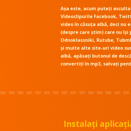
Așa este, acum puteți asculta ș
Videoclipurile Facebook, Twitt
video în căsuța albă, deci nu e
(despre care știm) care nu îș
Odnoklassniki, Rutube, Tubml
și multe alte site-uri video su
albă, apăsați butonul de descă
convertiți în mp3, salvați pent
Instalați aplicaț