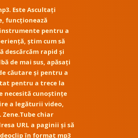
p3. Este Ascultați
e, funcționează
le instrumente pentru a
periență, știm cum să
să descărcăm rapid și
albă de mai sus, apăsați
de căutare și pentru a
ltat pentru a trece la
e necesită cunoștințe
re a legăturii video,
. Zene.Tube chiar
resa URL a paginii și să
 videoclip în format mp3