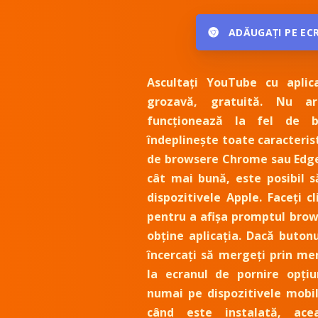
ADĂUGAȚI PE EC
Ascultați YouTube cu aplic
grozavă, gratuită. Nu ar
funcționează la fel de b
îndeplinește toate caracterist
de browsere Chrome sau Edge
cât mai bună, este posibil 
dispozitivele Apple. Faceți 
pentru a afișa promptul brow
obține aplicația. Dacă butonu
încercați să mergeți prin me
la ecranul de pornire opțiu
numai pe dispozitivele mobi
când este instalată, ace