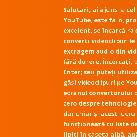
Salutari, ai ajuns la c
YouTube, este fain, pro
excelent, se încarcă ra
converti videoclipurile
extragem audio din vide
fără durere. Încercați, 
Enter; sau puteți utili
găsi videoclipuri pe You
ecranul convertorului d
zero despre tehnologie.
dar chiar și acest lucr
funcționează cu liste d
lipiți în caseta albă, a