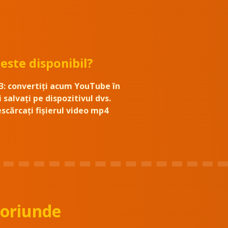
este disponibil?
3:
convertiți acum YouTube în
 salvați pe dispozitivul dvs.
scărcați fișierul video mp4
 oriunde