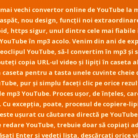
el mai vechi convertor online de YouTube la m
aspăt, nou design, funcții noi extraordinar
pid, https sigur, unul dintre cele mai fiabi
 YouTube în mp3 acolo. Venim din ani de ex
oclipul YouTube, să-l convertim în mp3 și 
puteți copia URL-ul video și lipiți în caseta 
za caseta pentru a tasta unele cuvinte cheie 
Tube, pur și simplu faceți clic pe orice rezu
e mp3 YouTube. Proces ușor, de înțeles, car
 Cu excepția, poate, procesul de copiere-lipi
u este ușurat cu căutarea directă pe YouTube
e redare YouTube, trebuie doar să copiați ad
păsați Enter și vedeți lista, descărcați orice