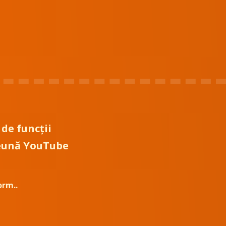
 de funcții
preună YouTube
orm.
.