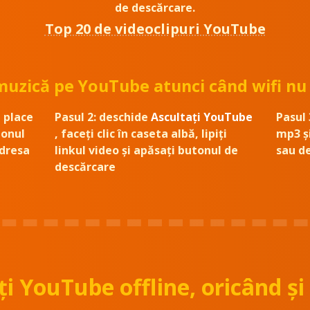
de descărcare.
Top 20 de videoclipuri YouTube
muzică pe YouTube atunci când wifi nu 
 place
Pasul 2:
deschide
Ascultați YouTube
Pasul 
tonul
, faceți clic în caseta albă, lipiți
mp3 și
adresa
linkul video și apăsați butonul de
sau de
descărcare
ți YouTube offline, oricând și