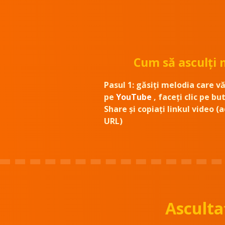
Cum să asculți 
Pasul 1:
găsiți melodia care vă
pe
YouTube
, faceți clic pe bu
Share și copiați linkul video (
URL)
Asculta